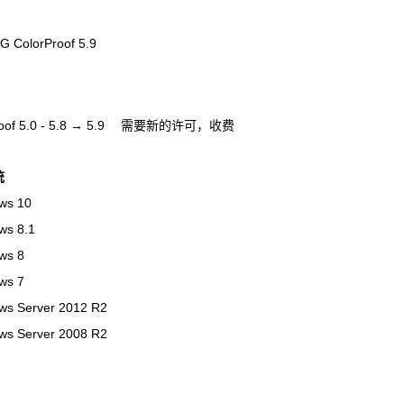
ColorProof 5.9
Proof 5.0 - 5.8 → 5.9 需要新的许可，收费
统
ws 10
ws 8.1
ws 8
ws 7
ws Server 2012 R2
ws Server 2008 R2