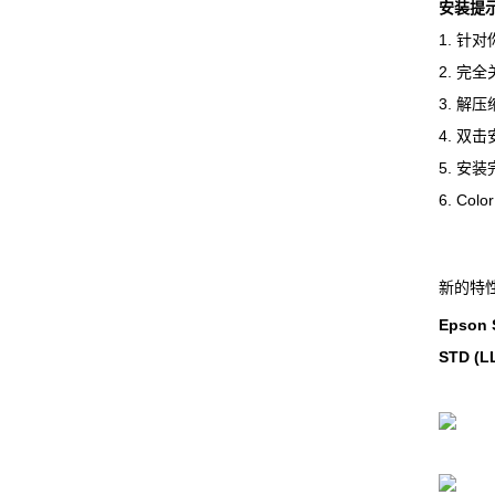
安装提
1. 针
2. 完全
3. 解
4. 双
5. 安装
6. Co
新的特
Epson 
STD (L