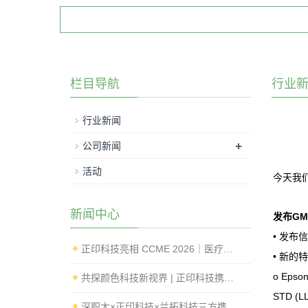
栏目导航
行业
行业新闻
+
公司新闻
活动
今天我
新闻中心
发布GMG 
• 发布
正印科技亮相 CCME 2026｜医疗影像标准化测试与内窥镜成像性能检测方案
• 新的
o Epson
共探颜色科技新视界 | 正印科技携创新方案亮相 IFCV 2026 国际工业论坛
STD (L
深职大×正印科技×兰拓科技三方携手，影像质量评测Lab正式揭牌