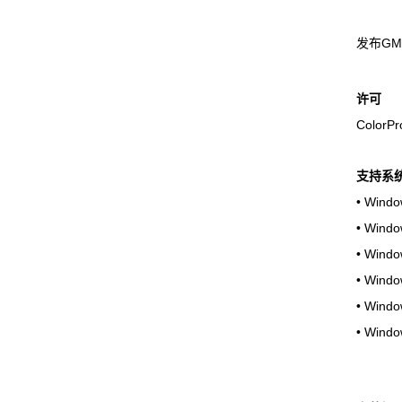
发布GMG 
许可
Color
支持系
• Windo
• Windo
• Windo
• Windo
• Windo
• Windo