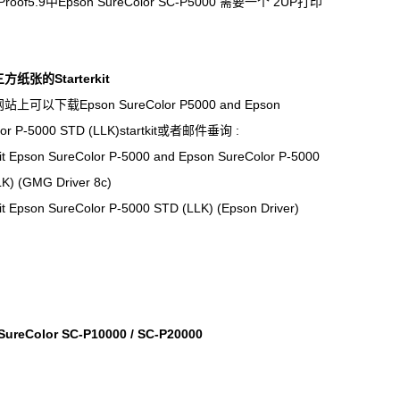
Proof5.9中Epson SureColor SC-P5000 需要一个 2UP打印
。
三方纸张的
Starterkit
上可以下载Epson SureColor P5000 and Epson
lor P-5000 STD (LLK)startkit或者邮件垂询 :
kit Epson SureColor P-5000 and Epson SureColor P-5000
LK)
(GMG Driver 8c)
kit Epson SureColor P-5000 STD (LLK)
(Epson Driver)
SureColor SC-P10000 / SC-P20000