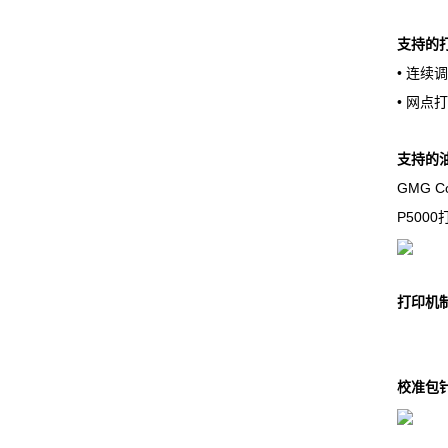
支持的
• 连续
• 网点
支持的
GMG C
P5000
打印机
校准包针对 