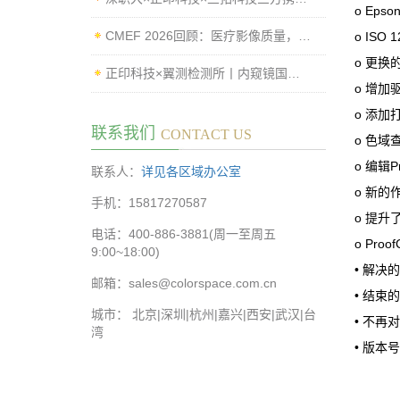
o Epson
CMEF 2026回顾：医疗影像质量，从“可用”走向“可控”
o ISO 1
o 更换
正印科技×翼测检测所丨内窥镜国标测试系统落地，赋能企业高效过检
o 增加驱动
o 添加打
联系我们
CONTACT US
o 色域
o 编辑Pr
联系人：
详见各区域办公室
o 新的
手机：15817270587
o 提
电话：400-886-3881(周一至周五
o Proo
9:00~18:00)
• 解决
邮箱：sales@colorspace.com.cn
• 结束
城市： 北京|深圳|杭州|嘉兴|西安|武汉|台
• 不再对
湾
• 版本