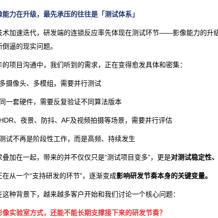
像能力在升级，
最先承压的往往是「测试体系」
技术加速迭代，研发端的连锁反应率先体现在测试环节——影像能力的升
断倒逼的现实问题。
年的项目沟通中，我们听到的需求，正在变得愈发具体和密集：
· 多摄像头、多模组，需要并行测试
· 同一套硬件，需要反复验证不同算法版本
· HDR、夜景、防抖、AF及视频拍摄等场景，需要并行评估
· 测试不再是阶段性工作，而是高频、持续发生
求叠加在一起，带来的并不仅仅只是“测试项目变多”，更是
对测试稳定性
正在从一个“支持研发的环节”，逐渐变成
影响研发节奏本身的关键变量。
在这种背景下，越来越多客户开始和我们讨论一个核心问题：
影像实验室方式，还能不能长期支撑接下来的研发节奏？