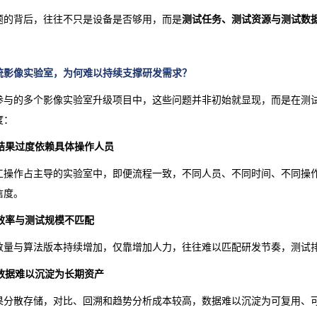
题的背后，往往不只是设备是否够用，而是
测试任务、测试资源与测试数
统影像实验室，
为何难以持续支撑研发需求？
参与的多个影像实验室升级项目中，这些问题并非初始就显现，而是在测
度：
结果过度依赖具体操作人员
工操作占主导的实验室中，即便流程一致，不同人员、不同时间、不同操
信度。
行效率与测试规模不匹配
数量与算法版本持续增加，仅靠增加人力，往往难以匹配研发节奏，测试排
数据难以沉淀为长期资产
果
分散存储
，对比、回溯和趋势分析成本较高，数据难以沉淀为可复用、