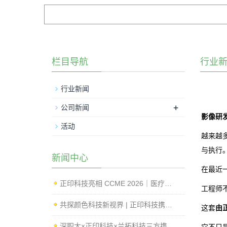
栏目导航
行业
行业新闻
+
公司新闻
影像研
活动
越来越
与执行
新闻中心
在最近
正印科技亮相 CCME 2026｜医疗影像标准化测试与内窥镜成像性能检测方案
工程师
共探颜色科技新视界 | 正印科技携创新方案亮相 IFCV 2026 国际工业论坛
这套
由
深职大×正印科技×兰拓科技三方携手，影像质量评测Lab正式揭牌