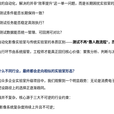
效的自动化，解决的并非“效率提升”这一单一问题，而是长期困扰实验室
· 测试条件能否长期保持一致？
· 测试任务能否稳定高效执行？
· 测试数据能否统一管理、可回溯可对比？
自动化影像实验室与传统实验室的本质区别——
测试不再“靠人跑流程”，
执行环节由系统接管，工程师才能真正回归核心价值：聚焦分析、判断与
什么不同行业，最终都会走向相似的实验室形态？
的众多企业实验室升级项目中，我们观察到一个明显趋势：无论是消费电
建设路径上的选择正逐渐趋同。
辑并不复杂，核心源于三大不可逆的行业约束：
· 影像系统复杂度持续上升且不可逆；