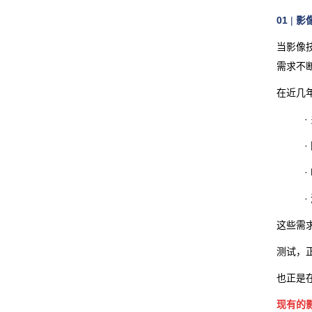
01
|
影
当影像
需求不
在近几
这些需
测试，
也正是
现有的