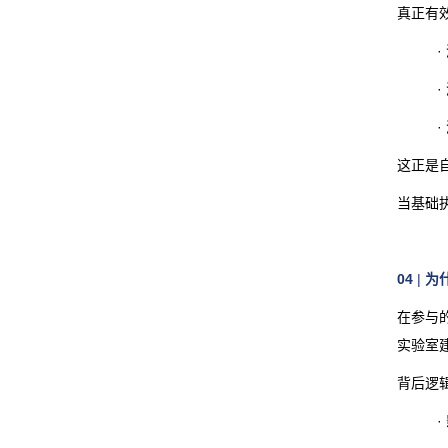
真正有
这正是
当基础
04
|
为
在参与
实验室
背后逻