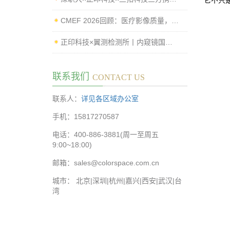
它不只
CMEF 2026回顾：医疗影像质量，从“可用”走向“可控”
正印科技×翼测检测所丨内窥镜国标测试系统落地，赋能企业高效过检
联系我们
CONTACT US
联系人：
详见各区域办公室
手机：15817270587
电话：400-886-3881(周一至周五
9:00~18:00)
邮箱：sales@colorspace.com.cn
城市： 北京|深圳|杭州|嘉兴|西安|武汉|台
湾