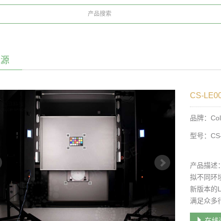
光源
CS-LE
品牌：Colo
型号：CS-
产品描述
拟不同环
新版本的L
满足众多
在线