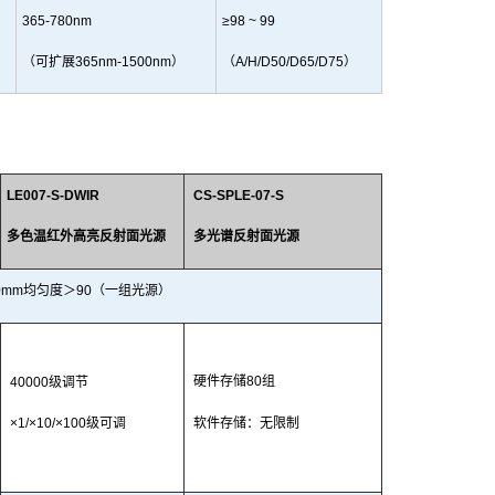
365-780nm
≥98
~
99
（
可扩
展36
5nm-1500nm）
（A/H/D50/D65/D75）
LE007-S-D
W
IR
CS-SPLE-07
-S
多色温红外高亮反射面光源
多光谱反射面光源
200mm均匀度＞90（一
组光源）
硬件存储
80组
40000级
调节
×1/×10/×100级可调
软件存储：无限制