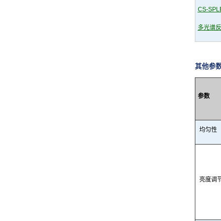
CS-SPL
多光谱
其他参
参数
均匀性
亮度调