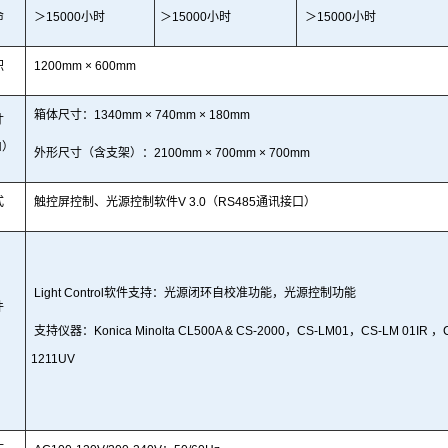
命
＞
15000小时
＞
15000小时
＞
15000小时
积
1200
m
m
× 600mm
箱体尺寸：
1340
mm
× 740
mm
× 180mm
寸
H）
外形尺寸（含支架）
：
2100
mm
× 700
mm
× 700mm
式
触控屏控制
、光源控制软件
V
3.0（RS485通讯接口）
Light Control软件支持
：光源闭环自校准功能，光源控制功能
件
支持仪器：
Konica Minolta CL500A & CS-2000，CS-LM01，CS-LM 01IR ，
）
1211UV