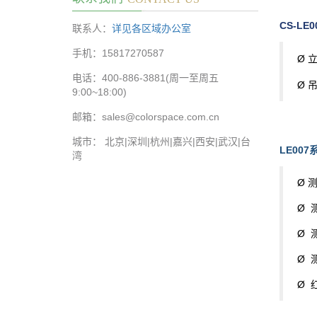
CS-L
联系人：
详见各区域办公室
手机：15817270587
Ø
立
电话：400-886-3881(周一至周五
Ø
吊
9:00~18:00)
邮箱：sales@colorspace.com.cn
城市： 北京|深圳|杭州|嘉兴|西安|武汉|台
LE00
湾
Ø
测
Ø
测
Ø
测
Ø
测
Ø
红