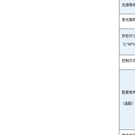
光源寿
发光
面
外形尺
（
L*W*
控制方
配套软
（选
配