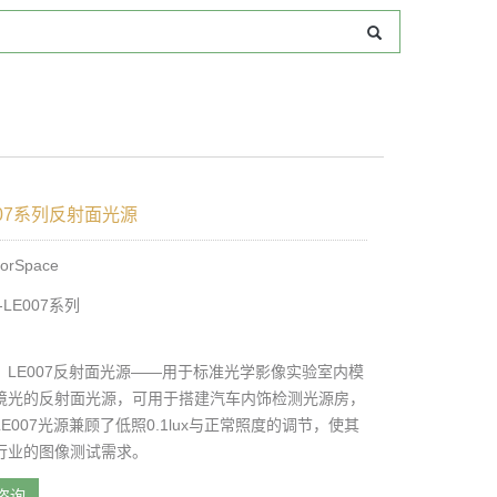
007系列反射面光源
rSpace
LE007系列
：LE007反射面光源——用于标准光学影像实验室内模
境光的反射面光源，可用于搭建汽车内饰检测光源房，
E007光源兼顾了低照0.1lux与正常照度的调节，使其
行业的图像测试需求。
咨询