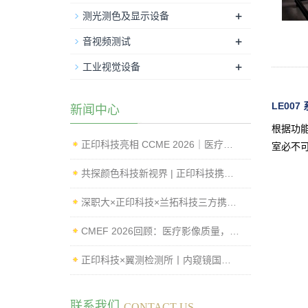
+
测光测色及显示设备
+
音视频测试
+
工业视觉设备
LE00
新闻中心
根据功能
正印科技亮相 CCME 2026｜医疗影像标准化测试与内窥镜成像性能检测方案
室必不可
共探颜色科技新视界 | 正印科技携创新方案亮相 IFCV 2026 国际工业论坛
深职大×正印科技×兰拓科技三方携手，影像质量评测Lab正式揭牌
CMEF 2026回顾：医疗影像质量，从“可用”走向“可控”
正印科技×翼测检测所丨内窥镜国标测试系统落地，赋能企业高效过检
联系我们
CONTACT US