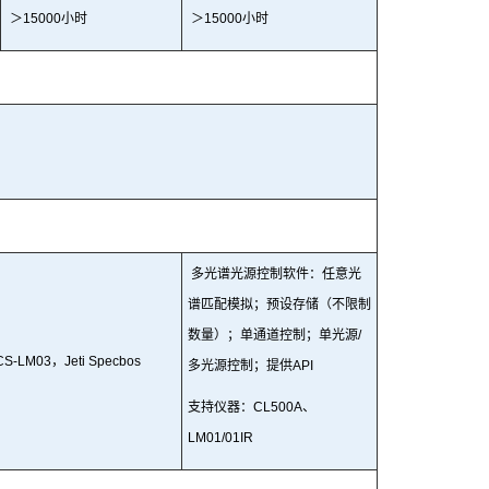
＞
15000小时
＞
15
000小时
多光谱光源控制软件：任意光
谱匹配模拟；预设存储（不限制
数量）；单通道控制；单光源
/
CS-LM03，Jeti Specbos
多光源控制；提供API
支持仪器：
CL500A、
LM01/01IR