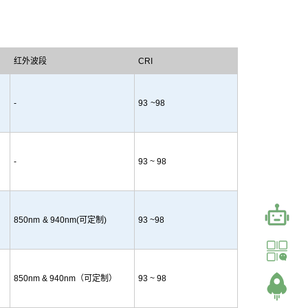
红
外
波
段
C
R
I
-
9
3
~98
-
93 ~ 98
850nm
& 940nm
(
可定制
)
9
3
~
98
850nm &
940
nm
（
可定制）
93 ~ 98