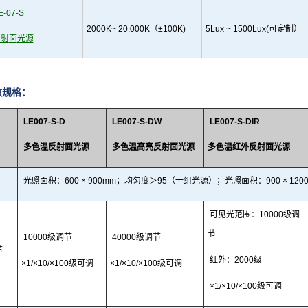
E-07-S
2000K~
20
,000K
（±100K)
5Lux ~ 1500Lux
(
可定制）
反射
面
光源
数规格：
LE007-S
-D
LE007-S-D
W
LE007-S-DIR
多色温
反射面光源
多色温高亮反射面
光源
多色温红外反射面光源
光照面积：
600 × 90
0mm
；
均匀度＞
95（一组光源）
；
光照面积：
900 × 1
可见光范围：
10000级调
节
10000级调节
40000级调节
节
红外：
2000级
×1/×10/×100级可调
×1/×10/×100级可调
×1/×10/
×100级可调