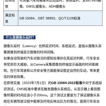
应用场
可测量汽车用摄像头启动延时、系统延时、支持CVBS摄
景
像、GMSL摄像头、ADH摄像头
满足标
GB 15084、GBT 38892、QC/T1128标准
准
· 什么是摄像头延时？
摄像头延时（Latency）也称延迟时间、系统延迟，是指从摄像头采
集图像到终端显示图像的时间间隔。
如果自动驾驶的汽车对路况的感知处理存在高延迟判断，行车安全
将受到巨大威胁。从Camera采集图像到终端显示画面的时间差越
短，在行车驾驶和公共安全等方面能保证稳定自然的互动，带来更
佳的体验效果。
在即将实施（2023年7月1日）的
GB 15084-2022标准
中对于系统延
迟测试，CMS标准中要求在触发摄像头系统后，从显示器上看到图
像所需的时间应该小于200ms。这个测试主要是为了保证摄像头系
统在车辆驾驶过程中能够及时地反映出后方的情况，提高行车安全