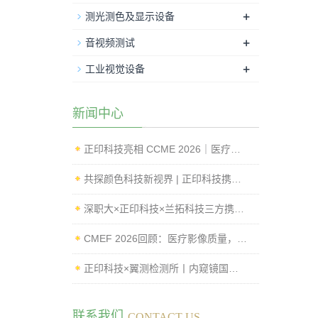
+
测光测色及显示设备
+
音视频测试
+
工业视觉设备
新闻中心
正印科技亮相 CCME 2026｜医疗影像标准化测试与内窥镜成像性能检测方案
共探颜色科技新视界 | 正印科技携创新方案亮相 IFCV 2026 国际工业论坛
深职大×正印科技×兰拓科技三方携手，影像质量评测Lab正式揭牌
CMEF 2026回顾：医疗影像质量，从“可用”走向“可控”
正印科技×翼测检测所丨内窥镜国标测试系统落地，赋能企业高效过检
联系我们
CONTACT US