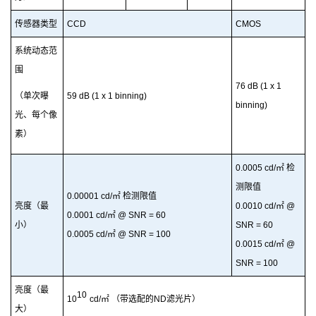
传感器类型
CCD
CMOS
系统动态范
围
76 dB (1 x 1
（单次曝
59 dB (1 x 1 binning)
binning)
光、每个像
素）
0.0005 cd/
㎡
检
测限值
0.00001 cd/
㎡
检测限值
亮度（最
0.0010 cd/
㎡
@
0.0001 cd/
㎡
@ SNR = 60
小）
SNR = 60
0.0005 cd/
㎡
@ SNR = 100
0.0015 cd/
㎡
@
SNR = 100
亮度（最
10
10
cd/㎡ （带选配的ND滤光片）
大）