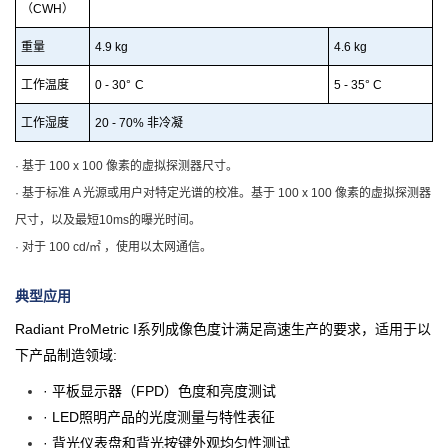
（CWH）
重量
4.9
k
g
4.6
kg
工作温度
0 - 30°
C
5
- 3
5
° C
工作湿度
20 -
7
0
% 非
冷
凝
·
基于 100 x 100 像素的虚拟探测器尺寸。
·
基
于标准 A 光源或用户对特定光谱的校准。基于 100 x 100 像素的虚拟探测器
尺寸，以及最短10ms的曝光时间。
·
对
于 100
cd/㎡ ，使用以太网通信。
典型应用
Radiant ProMetric I系列成像色度计满足高速生产的要求，适用于以
下产品制造领域:
·
平板显示器（FPD）色度和亮度测试
·
LED照明产品的光度测量与特性表征
·
背光仪表盘和背光按键外观均匀性测试