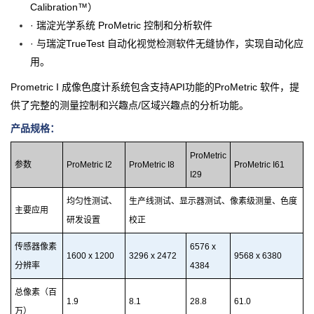
Calibration™）
· 瑞淀光学系统 ProMetric 控制和分析软件
· 与瑞淀TrueTest 自动化视觉检测软件无缝协作，实现自动化应
用。
Prometric I 成像色度计系统包含支持API功能的ProMetric 软件，提
供了完整的测量控制和兴趣点/区域兴趣点的分析功能。
产品规格：
ProMetric
参数
ProMetric I2
ProMetric I8
ProMetric I61
I29
均匀性测试、
生产线测试、显示器测试、像素级测量、色度
主要应用
研发设置
校正
传感器像素
6576 x
1600 x 1200
3296 x 2472
9568 x 6380
分辨率
4384
总像素（百
1.9
8.1
28.8
61.0
万）