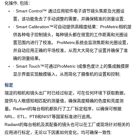
化操作, 包括：
· Smart Control™ 通过应用软件电子调节镜头焦距及光圈设
置，该功能免去了手动调整的需要，并确保精准的测量设置;
· Smart Calibration™可自动提供高精度结果：ProMetric相机提
供各种电子控制镜头，每种镜头都在很宽的工作距离和光圈设
置范围内进行了校准。 ProMetric系统会监测焦距和光圈设置，
并自动应用正确的平场校准，从而大大简化了设置并确保了准
确的测量结果。
· Smart Touch™可通过ProMetric I成像色度计上的集成触摸屏
显示界面实现触摸输入，从而简化了摄像机的设置和控制;
标定
瑞淀的相机和镜头出厂时已经过标定，可在任何环境下获取数据，
提供与人眼感知相匹配的测量值，确保高度精确的色度和亮度测
量。Radiant的每台相机都执行了工厂标定程序，以确保可根据
NRL、ETL、PTB和NIST等国家标准进行追溯。
Radiant的每台相机及其配备的镜头也可以在工厂或现场针对相关的
应用进行标定，无论以下因素如何变化，均可确保一致性: