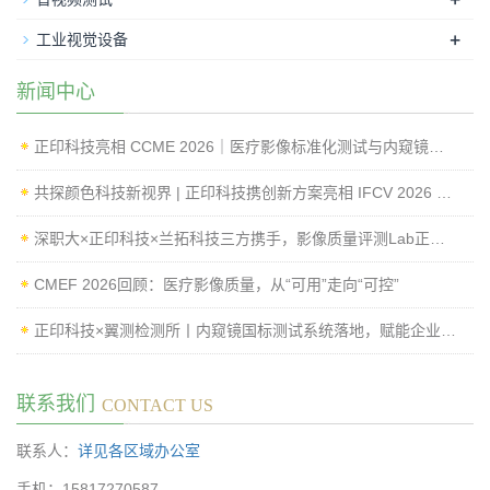
+
工业视觉设备
新闻中心
正印科技亮相 CCME 2026｜医疗影像标准化测试与内窥镜成像性能检测方案
共探颜色科技新视界 | 正印科技携创新方案亮相 IFCV 2026 国际工业论坛
深职大×正印科技×兰拓科技三方携手，影像质量评测Lab正式揭牌
CMEF 2026回顾：医疗影像质量，从“可用”走向“可控”
正印科技×翼测检测所丨内窥镜国标测试系统落地，赋能企业高效过检
联系我们
CONTACT US
联系人：
详见各区域办公室
手机：15817270587