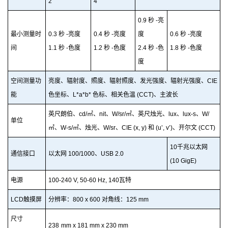
2°
4°
0.9 秒 -亮
最小测量时
0.3 秒 -亮度
0.4 秒 -亮度
度
0.6 秒 -亮度
间
1.1 秒 -色度
1.2 秒 -色度
2.4 秒 -色
1.8 秒 -色度
度
空间测量功
亮度、辐射度、照度、
辐射
照度、发光强度、辐射光强度、CIE
能
色坐标、L*a*b* 色标、
相关
色温 (
C
CT
)、主波长
英尺朗伯、cd/
㎡
、nit、W/sr/
㎡
、英尺烛光、lux、lux-s、W/
单位
㎡
、W-s/
㎡
、烛光、
W
/sr、CIE (x, y)
和
(u’, v’
)
、开尔文 (CCT)
10千兆以太网
通信接口
以
太
网 100/
10
00
、
USB
2.0
(10 GigE)
电源
100-240
V
, 50-
60
Hz,
1
40
瓦特
LCD触摸屏
分辨
率
：800
x
600
对
角线
：125 mm
尺寸
238
mm x
181
m
m
x
2
3
0
m
m